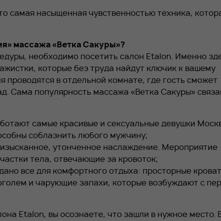
это самая насыщенная чувственностью техника, котор
тия» массажа «Ветка Сакуры»?
цедуры, необходимо посетить салон
Etalon
. Именно зд
жистки, которые без труда найдут ключик к вашему
я проводятся в отдельной комнате, где гость сможет
ад. Сама популярность массажа «Ветка Сакуры» связа
аботают самые красивые и сексуальные девушки Моск
особны соблазнить любого мужчину;
е изысканное, утонченное наслаждение. Мероприятие
участки тела, отвечающие за кровоток;
дано все для комфортного отдыха: просторные кроват
оголем и чарующие запахи, которые возбуждают с пе
алона
Etalon
, вы осознаете, что зашли в нужное место. 