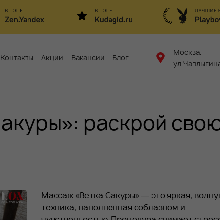
Москва,
Контакты
Акции
Вакансии
Блог
ул.Чаплыгина
акуры»: раскрой сво
Массаж «Ветка Сакуры» — это яркая, волн
техника, наполненная соблазном и
чувственностью. Процедура снимает стресс