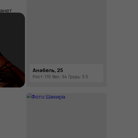
о
танет
Анабель, 25
Рост: 170
Вес: 54
Грудь: 3.5