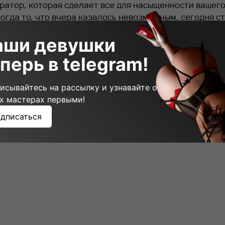
ратор, которая сделает все для насыщенности вашег
тогда то, что вчера казалось невозможным, сегодня с
аши девушки
йтесь на самый чувственный массаж «Ветка Сакуры».
перь в telegram!
мечтает каждый мужчина!
исывайтесь на рассылку и узнавайте о
щий пост
х мастерах первыми!
дписаться