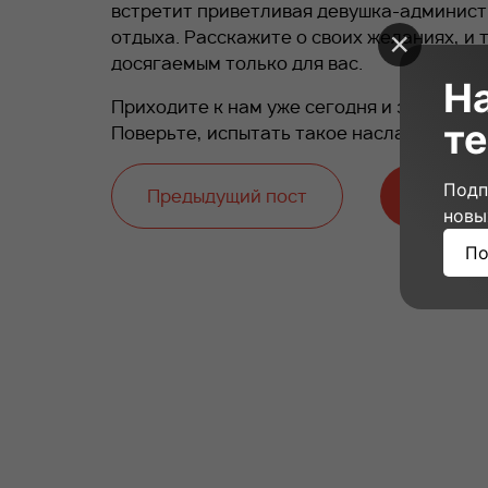
встретит приветливая девушка-админист
отдыха. Расскажите о своих желаниях, и 
досягаемым только для вас.
Н
Приходите к нам уже сегодня и записыва
те
Поверьте, испытать такое наслаждение 
Подп
Предыдущий пост
Следую
новы
По