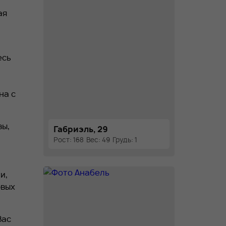
ая
есь
на с
вы,
Габриэль, 29
Рост: 168
Вес: 49
Грудь: 1
и,
рвых
Вас