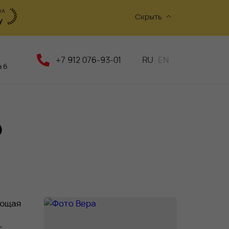
Скрыть
+7 912 076-93-01
RU
EN
 6
ю
ующая
,