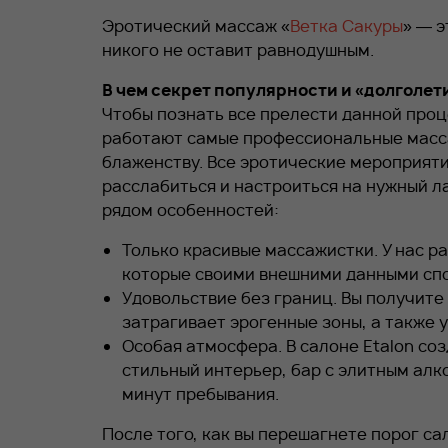
Эротический массаж «
Ветка Сакуры
» — 
никого не оставит равнодушным.
В чем секрет популярности и «долголе
Чтобы познать все прелести данной про
работают самые профессиональные масса
блаженству. Все эротические мероприяти
расслабиться и настроиться на нужный л
рядом особенностей:
Только красивые массажистки. У нас р
которые своими внешними данными сп
Удовольствие без границ. Вы получит
затрагивает эрогенные зоны, а также 
Особая атмосфера. В салоне
Etalon
соз
стильный интерьер, бар с элитным алк
минут пребывания.
После того, как вы перешагнете порог с