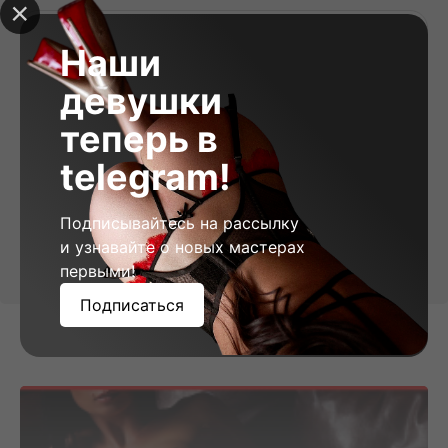
Наши
девушки
теперь в
telegram!
Подписывайтесь на рассылку
и узнавайте о новых мастерах
первыми!
Подписаться
Popular programs: